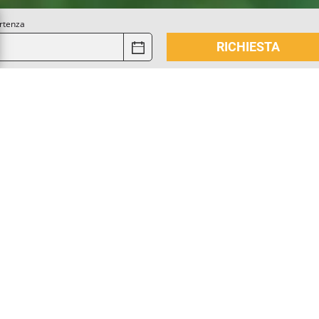
rtenza
RICHIESTA
VOSTRE VACANZE A NAT
RELAX E TEMPO LIBERO AL MASO NISCHLHOF
chlhof sarà la vostra oasi di relax, dove ritirarvi e trovare 
aturno sui pendii soleggiati del Monte Sole, tra
vigneti e 
dere della fantastica aria di montagna e del sole alpino, c
nella nostra confortevole lounge in giardino. Avrete tutto 
. E i bambini adoreranno correre e divertirsi nel nostro
par
o
vi riserviamo un servizio speciale: per voi giornali e pa