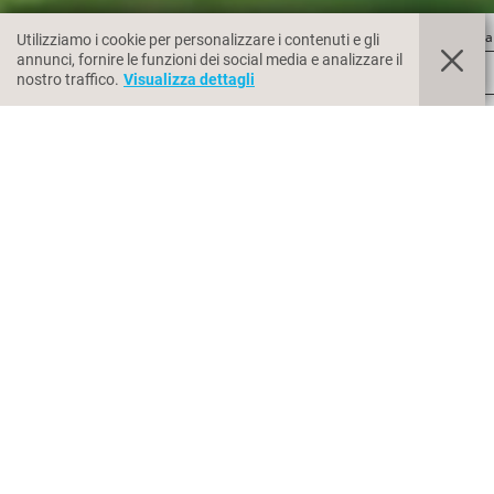
Arrivo
Pa
Utilizziamo i cookie per personalizzare i contenuti e gli
annunci, fornire le funzioni dei social media e analizzare il
nostro traffico.
Visualizza dettagli
LE 
Durante le vostre
vacanze a Naturno
il Nis
mezzo al verde, situato a ridosso di Castel N
terrazzo o un balcone
, dove soffermarsi a go
tranquillità sul nostro prato, oppure sedervi 
rilassarvi
Per iniziare la
giornata al megli