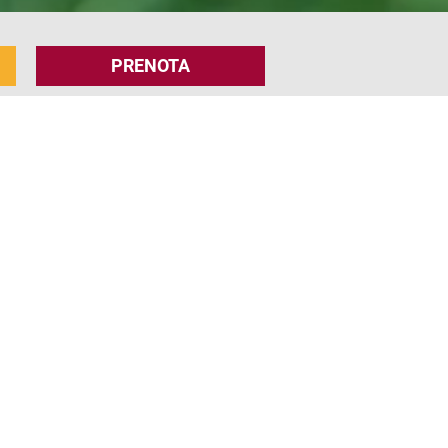
PRENOTA
URNO
un po’ di pace. Il maso è un luogo idilliaco in
meleti
. Al Nischlhof
ogni appartamento ha un
osì come potete rilassarvi sdraiati in assoluta
lo spazio che desiderate per leggere, giocare e
co giochi
!
ne appena sfornato, ogni mattina.